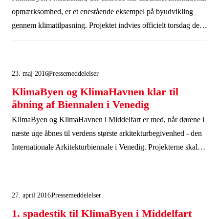
opmærksomhed, er et enestående eksempel på byudvikling
gennem klimatilpasning. Projektet indvies officielt torsdag den
19. september 2019.
23. maj 2016
Pressemeddelelser
KlimaByen og KlimaHavnen klar til
åbning af Biennalen i Venedig
KlimaByen og KlimaHavnen i Middelfart er med, når dørene i
næste uge åbnes til verdens største arkitekturbegivenhed - den
Internationale Arkitekturbiennale i Venedig. Projekterne skal
være med til at vise verden, hvordan vi udvikler byer gennem
klimatilpasning og klimasikring i Danmark.
27. april 2016
Pressemeddelelser
1. spadestik til KlimaByen i Middelfart