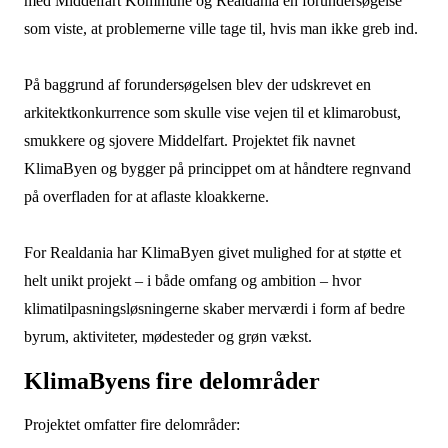
med Middelfart Kommune og Realdania en forundersøgelse
som viste, at problemerne ville tage til, hvis man ikke greb ind.
På baggrund af forundersøgelsen blev der udskrevet en
arkitektkonkurrence som skulle vise vejen til et klimarobust,
smukkere og sjovere Middelfart. Projektet fik navnet
KlimaByen og bygger på princippet om at håndtere regnvand
på overfladen for at aflaste kloakkerne.
For Realdania har KlimaByen givet mulighed for at støtte et
helt unikt projekt – i både omfang og ambition – hvor
klimatilpasningsløsningerne skaber merværdi i form af bedre
byrum, aktiviteter, mødesteder og grøn vækst.
KlimaByens fire delområder
Projektet omfatter fire delområder: