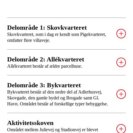
Delområde 1: Skovkvarteret
Skovkvarteret, som i dag er kendt som Pigekvarteret,
omfatter flere villaveje.
Her er strategien at udnytte terrænets naturlige fald til
Delområde 2: Allékvarteret
at lede regnvand til Langedam og videre til Lillebælt.
Allékvarteret består af ældre parcelhuse.
Regnbede opsamler hverdagsregnen, mens kraftige
regnskyl og skybrud ledes væk via render langs
Her er strategien at udnytte terrænets naturlige fald til
Delområde 3: Bykvarteret
kørebanen. Resultatet er, at alt regn, der falder på
at lede regnvand til Lillebælt. Regnbede langs vejen
Bykvarteret består af den nedre del af Adlerhusvej,
vejarealerne, håndteres på overfladen i stedet for at
opsamler hverdagsregnen, mens kørebanen bruges til
Skovgade, den gamle bydel og Brogade samt Gl.
belaste kloakkerne og ledes til Langedam og videre
Havn. Området består af forskellige typer bebyggelse.
afledning af kraftig regn og ekstremregn. Regnvand
ud i Lillebælt.
fra villakvarteret bliver ledt i en rende hen over
Her er strategien at udnytte terrænets naturlige fald til
Vestre Kirkegård og herfra via havneområdet ud i
Aktivitetsskoven
at lede regnvand til Lillebælt. Gaderne i den
Lillebælt.
Området mellem Julievej og Stadionvej er blevet