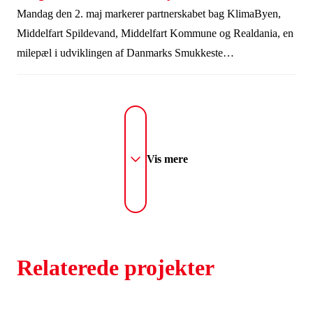
Mandag den 2. maj markerer partnerskabet bag KlimaByen,
Middelfart Spildevand, Middelfart Kommune og Realdania, en
milepæl i udviklingen af Danmarks Smukkeste
Klimatilpasning, når anlægget af KlimaByen i Middelfart går i
gang. Første spadestik tages på træningsbanen i Middelfart den
2. maj kl. 19 med deltagelse af energi-, forsynings- og
klimaminister Lars Chr. Lilleholt.
Vis mere
Relaterede projekter