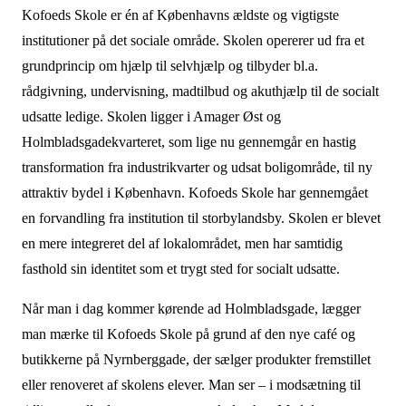
Kofoeds Skole er én af Københavns ældste og vigtigste
institutioner på det sociale område. Skolen opererer ud fra et
grundprincip om hjælp til selvhjælp og tilbyder bl.a.
rådgivning, undervisning, madtilbud og akuthjælp til de socialt
udsatte ledige. Skolen ligger i Amager Øst og
Holmbladsgadekvarteret, som lige nu gennemgår en hastig
transformation fra industrikvarter og udsat boligområde, til ny
attraktiv bydel i København. Kofoeds Skole har gennemgået
en forvandling fra institution til storbylandsby. Skolen er blevet
en mere integreret del af lokalområdet, men har samtidig
fasthold sin identitet som et trygt sted for socialt udsatte.
Når man i dag kommer kørende ad Holmbladsgade, lægger
man mærke til Kofoeds Skole på grund af den nye café og
butikkerne på Nyrnberggade, der sælger produkter fremstillet
eller renoveret af skolens elever. Man ser – i modsætning til