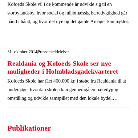
Kofoeds Skole vil i de kommende år udvikle sig til en
storbylandsby, hvor social og miljømæssig bæredygtighed går
hånd i hånd, og hvor det nye og det gamle Amager kan mødes.
31. oktober 2014
Pressemeddelelser
Realdania og Kofoeds Skole ser nye
muligheder i Holmbladsgadekvarteret
Kofoeds Skole har fået 400.000 kr. i støtte fra Realdania til at
undersøge, hvordan skolen kan gennemgå en bæredygtig
omstilling og udvikle samspillet med den lokale bydel.
Projektet udspringer af en vision om at Kofoeds Skole skal
bidrage til at skabe mere liv og social sammenhængskraft i
Holmbladsgadekvarteret.
Publikationer