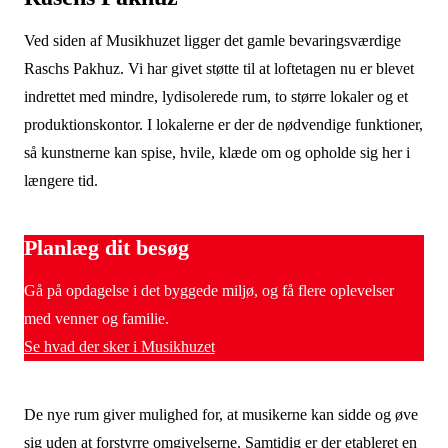
Ved siden af Musikhuzet ligger det gamle bevaringsværdige
Raschs Pakhuz. Vi har givet støtte til at loftetagen nu er blevet
indrettet med mindre, lydisolerede rum, to større lokaler og et
produktionskontor. I lokalerne er der de nødvendige funktioner,
så kunstnerne kan spise, hvile, klæde om og opholde sig her i
længere tid.
Planlæg dit besøg
Gå på opdagelse i det byggede miljø, og få flere oplevelser
med venner og familie.
Se hvad der sker i Musikhuzet
De nye rum giver mulighed for, at musikerne kan sidde og øve
sig uden at forstyrre omgivelserne. Samtidig er der etableret en