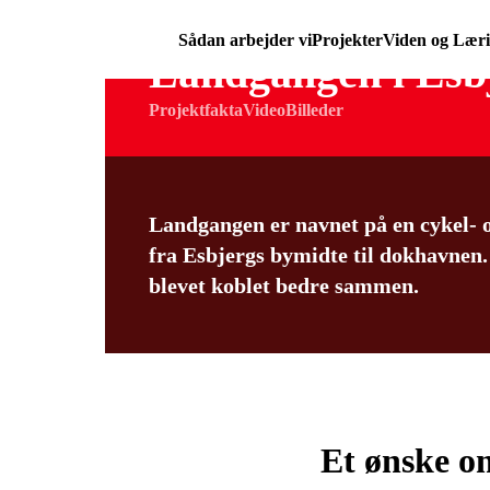
Sådan arbejder vi
Projekter
Viden og Lær
Landgangen i Esb
Projektfakta
Video
Billeder
Landgangen er navnet på en cykel- og
fra Esbjergs bymidte til dokhavnen
blevet koblet bedre sammen.
Et ønske 