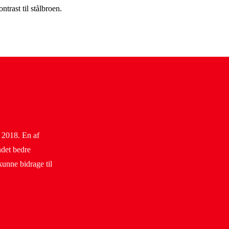
ntrast til stålbroen.
 2018. En af
ndet bedre
kunne bidrage til