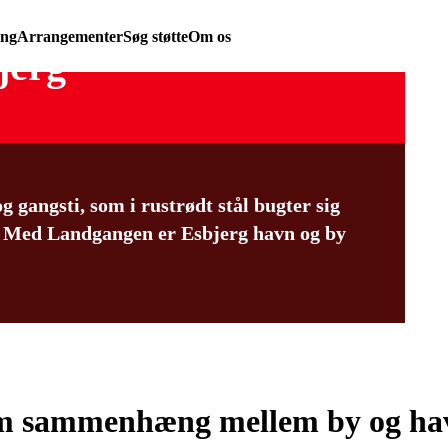
ing
Arrangementer
Søg støtte
Om os
jerg
 gangsti, som i rustrødt stål bugter sig
. Med Landgangen er Esbjerg havn og by
om sammenhæng mellem by og ha