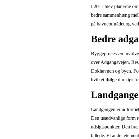
I 2011 blev planerne om 
bedre sammenhæng mellem
på havneområdet og ved v
Bedre adga
Byggeprocessen involver
over Adgangsvejen. Resu
Dokhavnen og byen. For
hvilket ifølge direktør 
Landgange
Landgangen er udformet 
Den usædvanlige form res
udsigtspunkter. Den bræn
billede. Et andet eleme