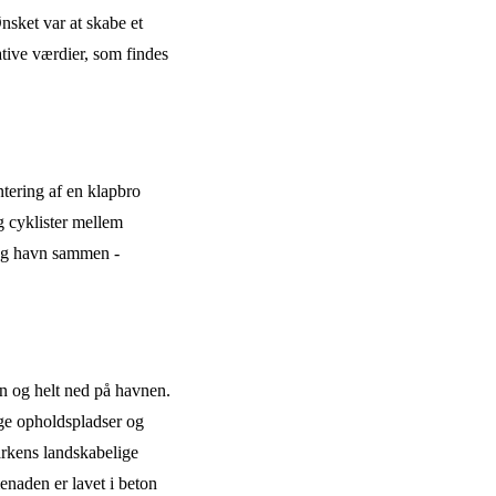
nsket var at skabe et
tive værdier, som findes
tering af en klapbro
 cyklister mellem
og havn sammen -
n og helt ned på havnen.
ige opholdspladser og
arkens landskabelige
naden er lavet i beton