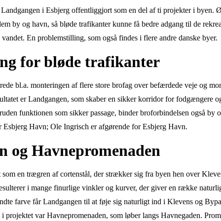
Landgangen i Esbjerg offentliggjort som en del af ti projekter i byen. Ø
 by og havn, så bløde trafikanter kunne få bedre adgang til de rekrea
andet. En problemstilling, som også findes i flere andre danske byer.
ng for bløde trafikanter
ede bl.a. monteringen af flere store brofag over befærdede veje og mon
ltatet er Landgangen, som skaber en sikker korridor for fodgængere og
uden funktionen som sikker passage, binder broforbindelsen også by 
for Esbjerg Havn; Ole Ingrisch er afgørende for Esbjerg Havn.
n og Havnepromenaden
som en trægren af cortenstål, der strækker sig fra byen hen over Kleve
ulterer i mange finurlige vinkler og kurver, der giver en række naturl
dte farve får Landgangen til at føje sig naturligt ind i Klevens og Byp
nt i projektet var Havnepromenaden, som løber langs Havnegaden. Prome