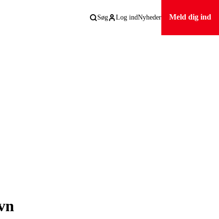
Meld dig ind
Søg
Log ind
Nyheder
vn