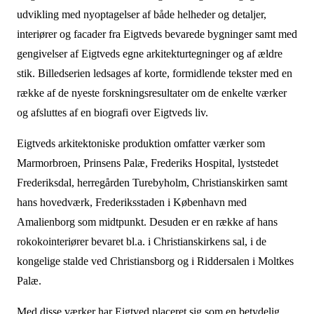
udvikling med nyoptagelser af både helheder og detaljer,
interiører og facader fra Eigtveds bevarede bygninger samt med
gengivelser af Eigtveds egne arkitekturtegninger og af ældre
stik. Billedserien ledsages af korte, formidlende tekster med en
række af de nyeste forskningsresultater om de enkelte værker
og afsluttes af en biografi over Eigtveds liv.
Eigtveds arkitektoniske produktion omfatter værker som
Marmorbroen, Prinsens Palæ, Frederiks Hospital, lyststedet
Frederiksdal, herregården Turebyholm, Christianskirken samt
hans hovedværk, Frederiksstaden i København med
Amalienborg som midtpunkt. Desuden er en række af hans
rokokointeriører bevaret bl.a. i Christianskirkens sal, i de
kongelige stalde ved Christiansborg og i Riddersalen i Moltkes
Palæ.
Med disse værker har Eigtved placeret sig som en betydelig