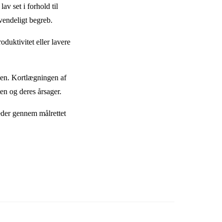
av set i forhold til
nvendeligt begreb.
oduktivitet eller lavere
sen. Kortlægningen af
ten og deres årsager.
eder gennem målrettet