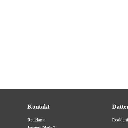
Kontakt
Datte
Realdania
Realdan
Jarmers Plads 2