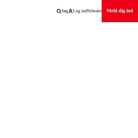
Meld dig ind
Søg
Log ind
Nyheder