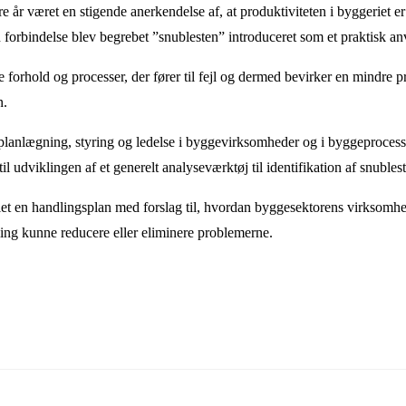
år været en stigende anerkendelse af, at produktiviteten i byggeriet er l
en forbindelse blev begrebet ”snublesten” introduceret som et praktisk a
forhold og processer, der fører til fejl og dermed bevirker en mindre pr
n.
 planlægning, styring og ledelse i byggevirksomheder og i byggeproces
il udviklingen af et generelt analyseværktøj til identifikation af snubles
let en handlingsplan med forslag til, hvordan byggesektorens virksomh
ing kunne reducere eller eliminere problemerne.