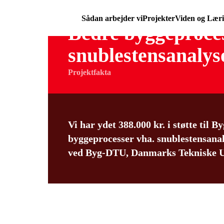
Sådan arbejder vi
Projekter
Viden og Lær
Bedre byggeproce
snublestensanalys
Projektfakta
Vi har ydet 388.000 kr. i støtte til
byggeprocesser vha. snublestensanal
ved Byg-DTU, Danmarks Tekniske U