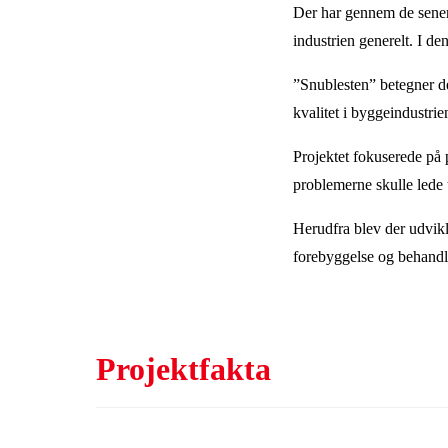
Der har gennem de senere 
industrien generelt. I d
”Snublesten” betegner de 
kvalitet i byggeindustrie
Projektet fokuserede på
problemerne skulle lede t
Herudfra blev der udvik
forebyggelse og behandl
Projektfakta