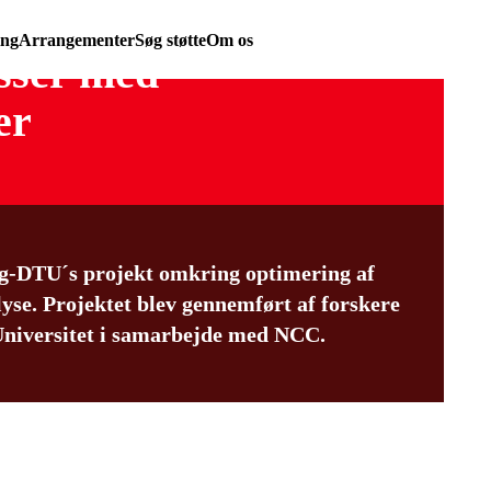
ing
Arrangementer
Søg støtte
Om os
sser med
er
 Byg-DTU´s projekt omkring optimering af
yse. Projektet blev gennemført af forskere
niversitet i samarbejde med NCC.