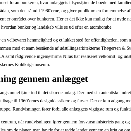
uset foran bunkeren, hvor anlæggets tilsynsførende boede med familien,
il sådan, som den så ud i 1980'erne, og giver publikum en fornemmelse 
ent er området over bunkeren. Her er det ikke kun muligt for at nyde n
på, hvordan bunker og landskab ville se ud efter en atombombe.
 en velbevaret hemmelighed og et lukket sted for offentligheden, som nu
men med et team bestående af udstillingsarkitekterne Thøgersen & St
A samt rådgivende ingeniørfirma Niras har realiseret velkomst- og udsti
skernes Koldkrigsmuseum.
ning gennem anlægget
ngstunnel fører ind til det sikrede anlæg. Der
med sin autentiske indre
tilbage til 1960’ernes designklassikere og farver. Der er kun adgang 
ruppe. Rundvisningen fører forbi alle anlæggets vigtigste rum og funkt
 i centrum, når rundvisningen fører gennem forsvarsministeriets gang og 
ælles om de planer, man havde for at redde landet gennem en krig og 