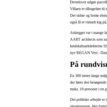
Derudover udgør parcelh
Villaen er tilbageført t
Det sidste og femte elem
også få et virtuelt kig 
Anlægget var
i mange år
AART architects som sam
landskabsarkitekterne SL
nye REGAN Vest - Dan
På rundvis
En 300 meter lange indga
der fører den besøgende 
maks. 10 personer i en g
Det politiske arbejde er
situationsrum. Her fort