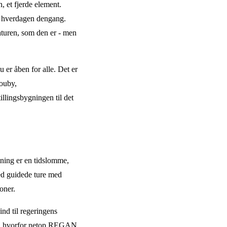
 et fjerde element.
af hverdagen dengang.
aturen, som den er - men
 er åben for alle. Det er
ouby,
llingsbygningen til det
tning er en tidslomme,
med guidede ture med
ioner.
ind til regeringens
om, hvorfor netop REGAN