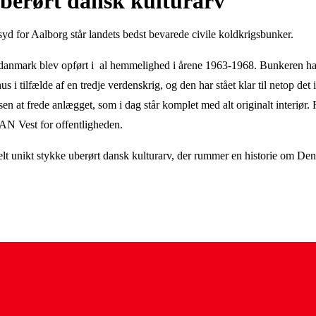
uberørt dansk kulturarv
yd for Aalborg står landets bedst bevarede civile koldkrigsbunker.
anmark blev opført i al hemmelighed i årene 1963-1968. Bunkeren hav
 i tilfælde af en tredje verdenskrig, og den har stået klar til netop det i 
en at frede anlægget, som i dag står komplet med alt originalt interiør. 
N Vest for offentligheden.
lt unikt stykke uberørt dansk kulturarv, der rummer en historie om De