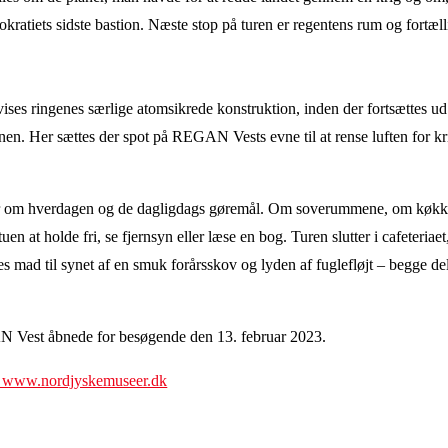
kratiets sidste bastion. Næste stop på turen er regentens rum og fortæl
ises ringenes særlige atomsikrede konstruktion, inden der fortsættes ud 
ionen. Her sættes der spot på REGAN Vests evne til at rense luften for k
ser om hverdagen og de dagligdags gøremål. Om soverummene, om køkk
uen at holde fri, se fjernsyn eller læse en bog. Turen slutter i cafeteriae
 mad til synet af en smuk forårsskov og lyden af fuglefløjt – begge de
Vest åbnede for besøgende den 13. februar 2023.
på www.nordjyskemuseer.dk