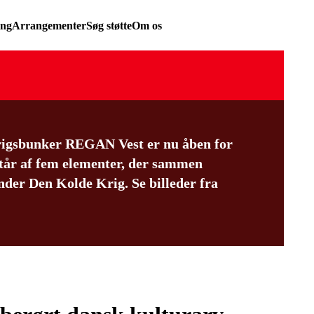
ing
Arrangementer
Søg støtte
Om os
krigsbunker REGAN Vest er nu åben for
tår af fem elementer, der sammen
der Den Kolde Krig. Se billeder fra