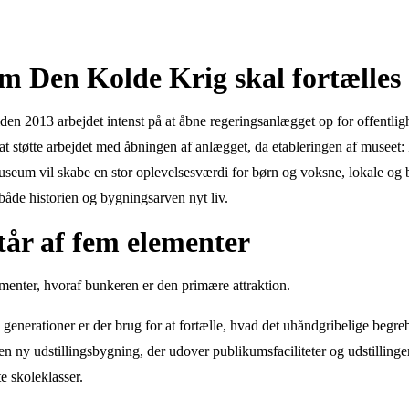
om Den Kolde Krig skal fortælles
n 2013 arbejdet intenst på at åbne regeringsanlægget op for offentlighed
 at støtte arbejdet med åbningen af anlægget, da e
tableringen af musee
eum vil skabe en stor oplevelsesværdi for børn og voksne, lokale og
åde historien og bygningsarven nyt liv.
tår af fem elementer
menter, hvoraf bunkeren er den primære attraktion.
enerationer er der brug for at fortælle, hvad det uhåndgribelige begr
 en ny udstillingsbygning, der udover publikumsfaciliteter og udstilling
te skoleklasser.