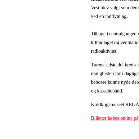
Vest blev valgt som demo
ved en indflytning.
Tilbage i centralgangen v
luftindtaget og ventilat
radioaktivitet.
Turens sidste del kred
muligheden for i dagligst
beboere kunne nyde deres
og kassettebånd.
Koldkrigsmuseet REGAN 
Billetter købes online 