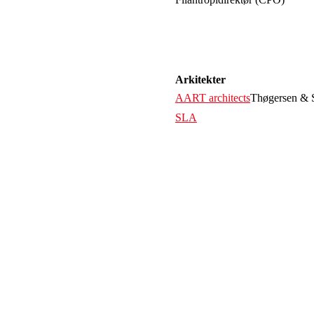
Arkitekter
AART architects
Thøgersen & 
SLA