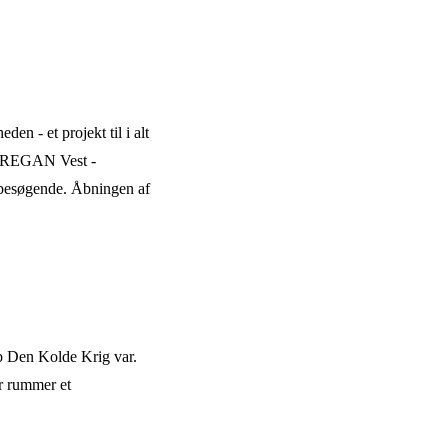
en - et projekt til i alt
t: REGAN Vest -
 besøgende.
Åbningen af
eb Den Kolde Krig var.
er rummer et