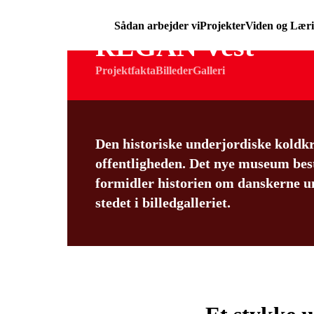
Sådan arbejder vi
Projekter
Viden og Lær
REGAN Vest
Projektfakta
Billeder
Galleri
Den historiske underjordiske kold
offentligheden. Det nye museum bes
formidler historien om danskerne un
stedet i billedgalleriet.