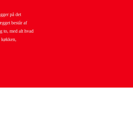
gger på det
ægget består af
og to, med alt hvad
; køkken,