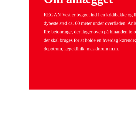
REGAN Vest er bygget ind i en kridtbakke og li
dybeste sted ca. 60 meter under overfladen. Anl
fire betonringe, der ligger oven på hinanden to 
der skal bruges for at holde en hverdag kørende
depotrum, lægeklinik, maskinrum m.m.