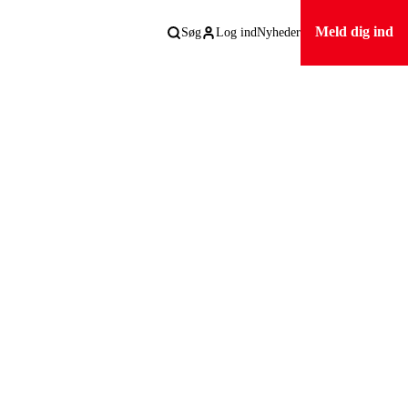
Meld dig ind
Søg
Log ind
Nyheder