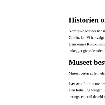
Historien 
Nordjyske Museer har side
74 mio. kr.. Vi har valgt
Danskernes Koldkrigsmus
anlægget giver desuden b
Museet bes
Museet består af fem ele
Især over for kommende g
Den fortælling foregår i
læringscenter til de ælds