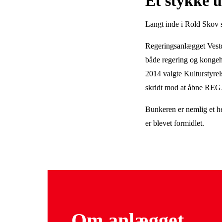
Et stykke 
Langt inde i Rold Skov s
Regeringsanlægget Vestd
både regering og kongehus
2014 valgte Kulturstyrels
skridt mod at åbne REGA
Bunkeren er nemlig et he
er blevet formidlet.
Om anlægget