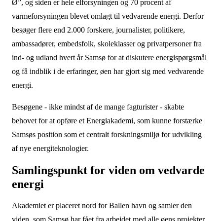
Ø”, og siden er hele elforsyningen og 70 procent af
varmeforsyningen blevet omlagt til vedvarende energi. Derfor
besøger flere end 2.000 forskere, journalister, politikere,
ambassadører, embedsfolk, skoleklasser og privatpersoner fra
ind- og udland hvert år Samsø for at diskutere energispørgsmål
og få indblik i de erfaringer, øen har gjort sig med vedvarende
energi.
Besøgene - ikke mindst af de mange fagturister - skabte
behovet for at opføre et Energiakademi, som kunne forstærke
Samsøs position som et centralt forskningsmiljø for udvikling
af nye energiteknologier.
Samlingspunkt for viden om vedvarde
energi
Akademiet er placeret nord for Ballen havn og samler den
viden, som Samsø har fået fra arbejdet med alle øens projekter