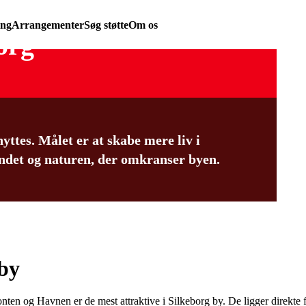
ing
Arrangementer
Søg støtte
Om os
org
yttes. Målet er at skabe mere liv i
ndet og naturen, der omkranser byen.
 by
nten og Havnen er de mest attraktive i Silkeborg by. De ligger direkte