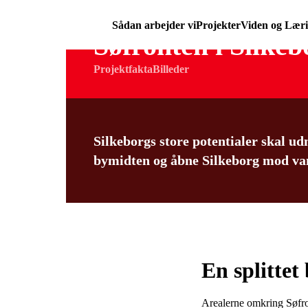
Sådan arbejder vi
Projekter
Viden og Lær
Søfronten i Silkeb
Projektfakta
Billeder
Silkeborgs store potentialer skal udn
bymidten og åbne Silkeborg mod va
En splittet
Arealerne omkring Søfro