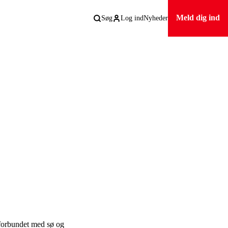
Meld dig ind
Søg
Log ind
Nyheder
 forbundet med sø og