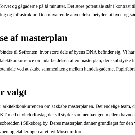
orvet og gågaderne på få minutter. Det store potentiale står i kontrast til
ring og infrastruktur. Den nuværende anvendelse betyder, at byen og søen
se af masterplan
orbindes til Søfronten, hvor store dele af byens DNA befinder sig. Vi 
kitektkonkurrence om udarbejdelsen af en masterplan, der skal styrke l
potentiale ved at skabe sammenhæng mellem handelsgaderne, Papirfabr
r valgt
i arkitektkonkurrencen om at skabe masterplanen. Det endelige team, der 
T med et vinderforslag der vil styrke sammenhængen mellem havnen,
 søbredden i Silkeborg by. Deres masterplan danner grundlaget for den 
vnen og etableringen af et nyt Museum Jorn.