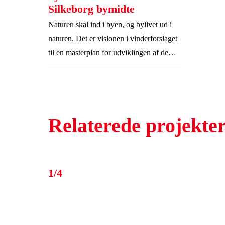
Silkeborg bymidte
Naturen skal ind i byen, og bylivet ud i
naturen. Det er visionen i vinderforslaget
til en masterplan for udviklingen af de
store, centrale og attraktive arealer ved
Søfronten og havnen i Silkeborg by.
Team EFFEKT står bag forslaget og er
udpeget som vinder af konkurrencen.
Relaterede projekte
1/4