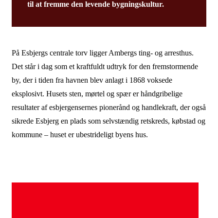
til at fremme den levende bygningskultur.
På Esbjergs centrale torv ligger Ambergs ting- og arresthus.
Det står i dag som et kraftfuldt udtryk for den fremstormende
by, der i tiden fra havnen blev anlagt i 1868 voksede
eksplosivt. Husets sten, mørtel og spær er håndgribelige
resultater af esbjergensernes pionerånd og handlekraft, der også
sikrede Esbjerg en plads som selvstændig retskreds, købstad og
kommune – huset er ubestrideligt byens hus.