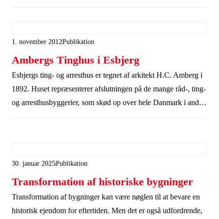
1. november 2012
Publikation
Ambergs Tinghus i Esbjerg
Esbjergs ting- og arresthus er tegnet af arkitekt H.C. Amberg i
1892. Huset repræsenterer afslutningen på de mange råd-, ting-
og arresthusbyggerier, som skød op over hele Danmark i anden
halvdel af 1800-tallet, og står i dag som et kraftfuldt udtryk for
den udvikling, som Esbjerg gennemgik omkring 1900-tallet.
30. januar 2025
Publikation
Transformation af historiske bygninger
Transformation af bygninger kan være nøglen til at bevare en
historisk ejendom for eftertiden. Men det er også udfordrende,