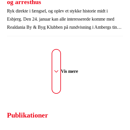
og arresthus
Ryk direkte i fængsel, og oplev et stykke historie midt i
Esbjerg. Den 24. januar kan alle interesserede komme med
Realdania By & Byg Klubben på rundvisning i Ambergs ting-
og arresthus, som efter en gennemgribende restaurering binder
byens fortid, nutid og fremtid sammen.
Vis mere
Publikationer