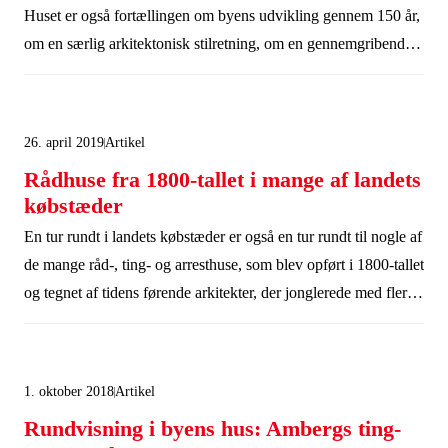
Huset er også fortællingen om byens udvikling gennem 150 år,
om en særlig arkitektonisk stilretning, om en gennemgribende
restaurering og om anvendelsen af huset i dag. Få alle
fortællingerne, når Realdania By & Byg den 21. september
inviterer på rundvisning.
26. april 2019
Artikel
Rådhuse fra 1800-tallet i mange af landets
købstæder
En tur rundt i landets købstæder er også en tur rundt til nogle af
de mange råd-, ting- og arresthuse, som blev opført i 1800-tallet
og tegnet af tidens førende arkitekter, der jonglerede med flere
arkitektoniske stilretninger og alverdens byggematerialer.
Realdania By & Byg har købt og restaureret seks af rådhusene,
så de bliver bevaret og kan videregive fortællingen om et
1. oktober 2018
Artikel
stykke dansk historie og dansk kulturarv.
Rundvisning i byens hus: Ambergs ting-