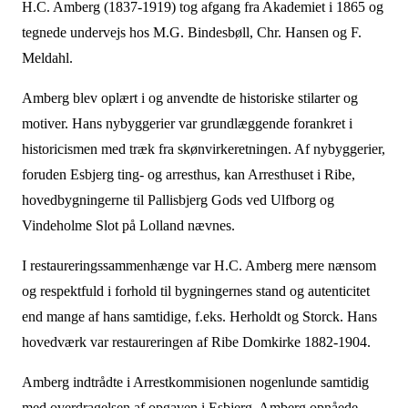
H.C. Amberg (1837-1919) tog afgang fra Akademiet i 1865 og
tegnede undervejs hos M.G. Bindesbøll, Chr. Hansen og F.
Meldahl.
Amberg blev oplært i og anvendte de historiske stilarter og
motiver. Hans nybyggerier var grundlæggende forankret i
historicismen med træk fra skønvirkeretningen. Af nybyggerier,
foruden Esbjerg ting- og arresthus, kan Arresthuset i Ribe,
hovedbygningerne til Pallisbjerg Gods ved Ulfborg og
Vindeholme Slot på Lolland nævnes.
I restaureringssammenhænge var H.C. Amberg mere nænsom
og respektfuld i forhold til bygningernes stand og autenticitet
end mange af hans samtidige, f.eks. Herholdt og Storck. Hans
hovedværk var restaureringen af Ribe Domkirke 1882-1904.
Amberg indtrådte i Arrestkommisionen nogenlunde samtidig
med overdragelsen af opgaven i Esbjerg. Amberg opnåede