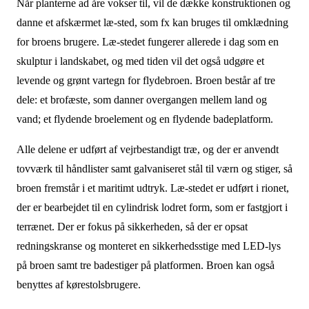
Når planterne ad åre vokser til, vil de dække konstruktionen og
danne et afskærmet læ-sted, som fx kan bruges til omklædning
for broens brugere. Læ-stedet fungerer allerede i dag som en
skulptur i landskabet, og med tiden vil det også udgøre et
levende og grønt vartegn for flydebroen. Broen består af tre
dele: et brofæste, som danner overgangen mellem land og
vand; et flydende broelement og en flydende badeplatform.
Alle delene er udført af vejrbestandigt træ, og der er anvendt
tovværk til håndlister samt galvaniseret stål til værn og stiger, så
broen fremstår i et maritimt udtryk. Læ-stedet er udført i rionet,
der er bearbejdet til en cylindrisk lodret form, som er fastgjort i
terrænet. Der er fokus på sikkerheden, så der er opsat
redningskranse og monteret en sikkerhedsstige med LED-lys
på broen samt tre badestiger på platformen. Broen kan også
benyttes af kørestolsbrugere.