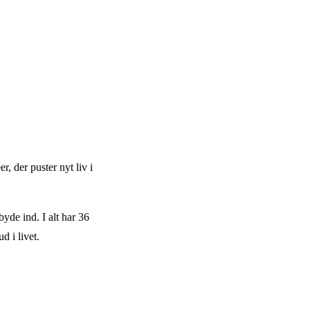
, der puster nyt liv i
byde ind. I alt har 36
d i livet.