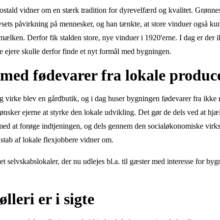
stald vidner om en stærk tradition for dyrevelfærd og kvalitet. Grønne
lysets påvirkning på mennesker, og han tænkte, at store vinduer også 
mælken. Derfor fik stalden store, nye vinduer i 1920'erne. I dag er der 
 ejere skulle derfor finde et nyt formål med bygningen.
med fødevarer fra lokale produc
 virke blev en gårdbutik, og i dag huser bygningen fødevarer fra ikke
nsker ejerne at styrke den lokale udvikling. Det gør de dels ved at hjæ
med at forøge indtjeningen, og dels gennem den socialøkonomiske vir
stab af lokale flexjobbere vidner om.
t selvskabslokaler, der nu udlejes bl.a. til gæster med interesse for byg
leri er i sigte