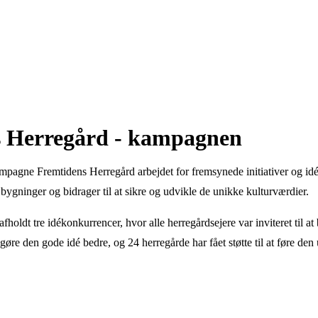
s Herregård - kampagnen
pagne Fremtidens Herregård arbejdet for fremsynede initiativer og idéer
 bygninger og bidrager til at sikre og udvikle de unikke kulturværdier.
ldt tre idékonkurrencer, hvor alle herregårdsejere var inviteret til at 
at gøre den gode idé bedre, og 24 herregårde har fået støtte til at føre den u