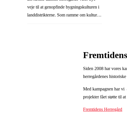
veje til at genopfinde bygningskulturen i
landdistrikterne. Som ramme om kultur,
lokale fællesskaber og nye erhverv, der
gavner både herregårdene selv og de
lokalsamfund, de er en del af.
Fremtiden
Siden 2008 har vores kam
herregårdenes historiske
Med kampagnen har vi afho
projekter fået støtte til 
Fremtidens Herregård