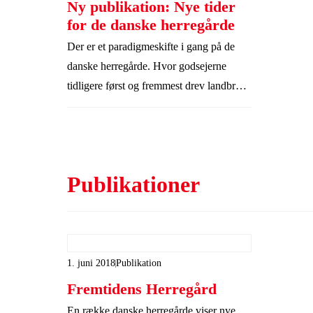
Ny publikation: Nye tider
for de danske herregårde
Der er et paradigmeskifte i gang på de
danske herregårde. Hvor godsejerne
tidligere først og fremmest drev landbrug,
bliver der nu prøvet nye forretningsideer
af, der skal fremtidssikre herregårdene og
samtidig kan bidrage til at løfte
landdistrikterne. En ny publikation
Publikationer
fortæller om de nye tider og samler
samtidig op på erfaringerne fra
Realdanias kampagne Fremtidens
Herregård.
1. juni 2018
Publikation
Fremtidens Herregård
En række danske herregårde viser nye