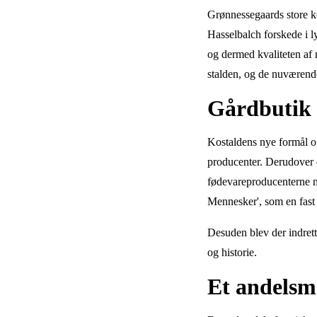
Grønnessegaards store ko
Hasselbalch forskede i 
og dermed kvaliteten af 
stalden, og de nuværende
Gårdbutik 
Kostaldens nye formål og
producenter. Derudover ø
fødevareproducenterne 
Mennesker', som en fast 
Desuden blev der indrette
og historie.
Et andelsmøl