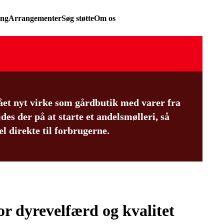
ing
Arrangementer
Søg støtte
Om os
ået nyt virke som gårdbutik med varer fra
es der på at starte et andelsmølleri, så
l direkte til forbrugerne.
or dyrevelfærd og kvalitet