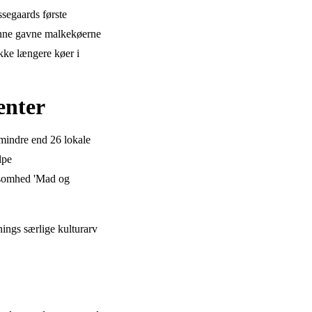
ssegaards første
kunne gavne malkekøerne
ikke længere køer i
enter
 mindre end 26 lokale
lpe
ksomhed 'Mad og
nings særlige kulturarv