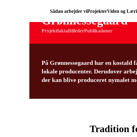
Sådan arbejder vi
Projekter
Viden og Lær
Grønnessegaard
Projektfakta
Billeder
Publikationer
På Grønnessegaard har en kostald f
lokale producenter. Derudover arbejd
der kan blive produceret nymalet me
Tradition f