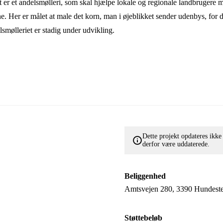
t er et andelsmølleri, som skal hjælpe lokale og regionale landbrugere
ne. Her er målet at male det korn, man i øjeblikket sender udenbys, for 
smølleriet er stadig under udvikling.
Dette projekt opdateres ikk
derfor være uddaterede.
Beliggenhed
Amtsvejen 280, 3390 Hundest
Støttebeløb