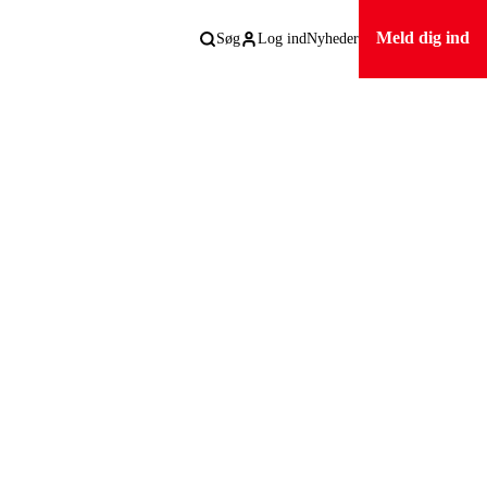
Meld dig ind
Søg
Log ind
Nyheder