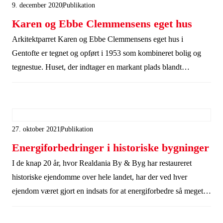
9. december 2020
Publikation
Karen og Ebbe Clemmensens eget hus
Arkitektparret Karen og Ebbe Clemmensens eget hus i
Gentofte er tegnet og opført i 1953 som kombineret bolig og
tegnestue. Huset, der indtager en markant plads blandt
efterkrigsårenes villaarkitektur, blev erhvervet af Realdania By
& Byg i 2004.
27. oktober 2021
Publikation
Energiforbedringer i historiske bygninger
I de knap 20 år, hvor Realdania By & Byg har restaureret
historiske ejendomme over hele landet, har der ved hver
ejendom været gjort en indsats for at energiforbedre så meget
som muligt og samtidig værne om frednings- og
bevaringsværdierne. Energiforbedringer er samtidig en fast del