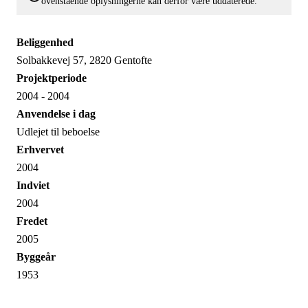
ovenstående oplysningerne kan derfor være uddaterede.
Beliggenhed
Solbakkevej 57, 2820 Gentofte
Projektperiode
2004 - 2004
Anvendelse i dag
Udlejet til beboelse
Erhvervet
2004
Indviet
2004
Fredet
2005
Byggeår
1953