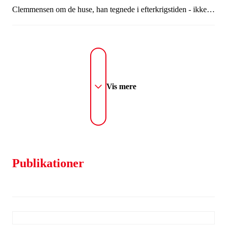
Clemmensen om de huse, han tegnede i efterkrigstiden - ikke
mindst hans eget hus, som han og hans hustru, arkitekt Karen
Clemmensen, tegnede og opførte i 1953.
Vis mere
Publikationer