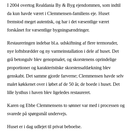
I 2004 overtog Realdania By & Byg ejendommen, som indtil
da kun havde været i Clemmensen-familiens eje. Huset
fremstod meget autentisk, og har i det væsentlige været
forskånet for væsentlige bygningsændringer.
Restaureringen indebar bl.a. udskiftning af flere termoruder,
nye loftsbrædder og ny varmeinstallation i dele af huset.
Det
grå betongulv blev genopmalet, og skorstenens oprindelige
proportioner og karakteristiske skorstensafdækning blev
genskabt. Det samme gjorde farverne; Clemmensen havde selv
malet køkkenet over i løbet af de 50 år, de boede i huset.
Det
lille lysthus i haven blev ligeledes restaureret.
Karen og Ebbe Clemmensens to sønner var med i processen og
svarede på spørgsmål undervejs.
Huset er i dag udlejet til privat beboelse.