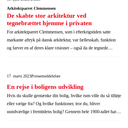
Arkitektparret Clemmensen
De skabte stor arkitektur ved
tegnebrættet hjemme i privaten
For arkitektparret Clemmensen, som i efterkrigstiden satte
markante aftryk på dansk arkitektur, var fællesskab, funktion
og farver en af deres klare visioner – også da de tegnede
Kildeskovshallen i Gentofte. Visionerne skabte de ved
tegnebrættet hjemme i deres eget hus, som de byggede i 1953,
og som i dag er bevaret og ejet af Realdania By & Byg. Den
17. marts 2023
Pressemeddelelser
26. juni åbnes huset for rundvisninger.
En rejse i boligens udvikling
Hvis du skulle gentænke din bolig, hvilke rum ville du så tilføje
eller vælge fra? Og hvilke funktioner, tror du, bliver
uundværlige i fremtidens bolig? Gennem hele 1900-tallet har
store danske arkitekter opfundet, udviklet og afprøvet ideer om
'den gode bolig', når de opførte huse til dem selv og deres