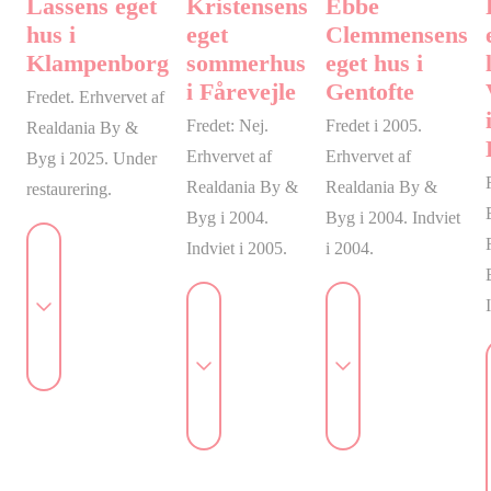
Lassens eget
Kristensens
Ebbe
hus i
eget
Clemmensens
Klampenborg
sommerhus
eget hus i
i Fårevejle
Gentofte
Fredet. Erhvervet af
Fredet: Nej.
Fredet i 2005.
Realdania By &
Erhvervet af
Erhvervet af
Byg i 2025. Under
Realdania By &
Realdania By &
restaurering.
Byg i 2004.
Byg i 2004. Indviet
Indviet i 2005.
i 2004.