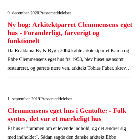
familier. Realdania By & Byg ejer 19 af disse ikoniske
9. december 2020
Pressemeddelelser
arkitekthuse, der i dag står som fremtrædende kapitler i dansk
Ny bog: Arkitektparret Clemmensens eget
arkitekturhistorie og i fortællingen om boligen. Kom med på en
hus - Foranderligt, farverigt og
digital rejse gennem denne fortælling.
funktionelt
Da Realdania By & Byg i 2004 købte arkitektparret Karen og
Ebbe Clemmensens eget hus fra 1953, blev huset nænsomt
restaureret, og parrets nære ven, arkitekt Tobias Faber, skrev
dengang om huset. Nu udgives bogen på ny med nye billeder
fra det farverige og funktionelle hus.
1. september 2019
Pressemeddelelser
Clemmensens eget hus i Gentofte: - Folk
syntes, det var et mærkeligt hus
Et hus er "rammen om et levende indhold, og det ændrer sig
med indholdet". Sådan sagde den danske arkitekt Ebbe