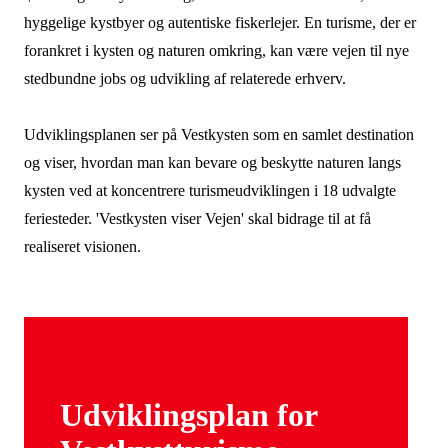
hyggelige kystbyer og autentiske fiskerlejer. En turisme, der er
samlingspunkt for byen, hvor surfermiljøet og det
forankret i kysten og naturen omkring, kan være vejen til nye
traditionelle kystfiskermiljø mødes. Formålet med De
stedbundne jobs og udvikling af relaterede erhverv.
Maritime Huse er at skabe nye og bedre faciliteter,
der skal bruges af det voksende antal outdoor-turister
Udviklingsplanen ser på Vestkysten som en samlet destination
og bidrage til at fastholde et aktivt kystfiskeri i
og viser, hvordan man kan bevare og beskytte naturen langs
Løkken.
kysten ved at koncentrere turismeudviklingen i 18 udvalgte
Støttes med 5,1 mio. kr.
feriesteder. 'Vestkysten viser Vejen' skal bidrage til at få
Læs mere om De Maritime Huse
realiseret visionen.
Udvikling af landingspladsen i Thorupstrand,
Jammerbugt kommune
Formålet med dette projekt er at udvikle
landingspladsen, som er Thorupstrands største
attraktion, så det både bliver muligt for de mange
Udviklingsplan for
besøgende at opleve kystfiskeriet tæt på – samtidig