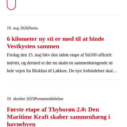
19. maj 2026
Notits
6 kilometer ny sti er med til at binde
Vestkysten sammen
Fredag den 15. maj blev den sidste etape af Sti100 officielt
indviet, og dermed er der nu skabt en sammenhængende sti
hele vejen fra Blokhus til Løkken. De nye forbindelser skal
skabe oplevelser for beboere og besøgende og bidrage til den
lokale udvikling. Vi har støttet projektet som en del af indsatsen
Vestkysten Viser Vejen, hvor 11 kommuner er gået sammen om
10. oktober 2025
Pressemeddelelser
at løfte flere af de centrale kystbyer og styrke attraktioner langs
Første etape af Thyborøn 2.0: Den
den danske vestkyst.
Maritime Kraft skaber sammenhæng i
havnebyen