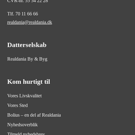
CVR-nr. 55 54 22 28
Tlf. 70 11 66 66
realdania@realdania.dk
Datterselskab
Realdania By & Byg
Kom hurtigt til
Vores Livskvalitet
Vores Sted
Bolius – en del af Realdania
Nyhedsoverblik
Tilmeld nyhedsbrev