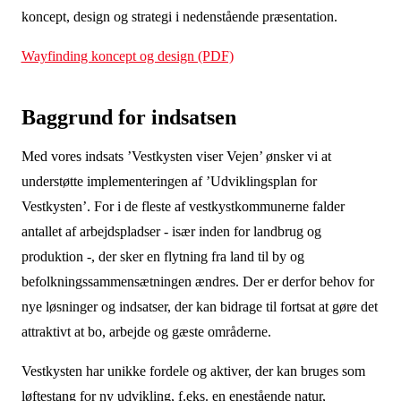
koncept, design og strategi i nedenstående præsentation.
appellerer til bevægelse til fods og på cykel, ved at
etablere sti- og broforbindelser på tværs af havnen.
Wayfinding koncept og design (PDF)
Støttes med 4 mio. kr.
Baggrund for indsatsen
Soltorvet i Vejers Strandby, Varde kommune
Projektet skal styrke forbindelsen mellem stranden og
Med vores indsats ’Vestkysten viser Vejen’ ønsker vi at
byen i Vejers Strandby ved at etablere et ’Soltorv’,
understøtte implementeringen af ’Udviklingsplan for
som markerer ankomsten til stranden og en bygning,
Vestkysten’. For i de fleste af vestkystkommunerne falder
som indeholder toiletfaciliteter, strand- og surfudstyr,
antallet af arbejdspladser - især inden for landbrug og
mobil sauna, borde og bænke m.v. Samtidig
produktion -, der sker en flytning fra land til by og
iværksættes en renovering af bymidten
befolkningssammensætningen ændres. Der er derfor behov for
Støttes med 3 mio. kr.
nye løsninger og indsatser, der kan bidrage til fortsat at gøre det
attraktivt at bo, arbejde og gæste områderne.
De Maritime Huse ved Løkken Moleleje,
Vestkysten har unikke fordele og aktiver, der kan bruges som
Hjørring kommune
løftestang for ny udvikling, f.eks. en enestående natur,
Løkken Moleleje har udviklet sig et rekreativt og blåt