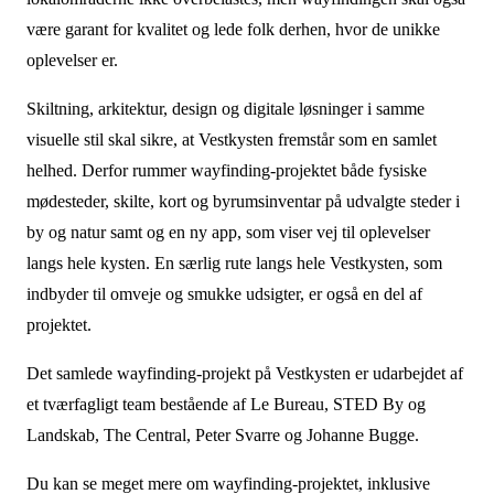
være garant for kvalitet og lede folk derhen, hvor de unikke
Sti 100 mellem Blokhus og Løkken, Hjørring og
oplevelser er.
Jammerbugt kommune
Skiltning, arkitektur, design og digitale løsninger i samme
Forlængelsen af Sti100 skal styrke oplevelsen af
visuelle stil skal sikre, at Vestkysten fremstår som en samlet
Løkken og Blokhus som en samlet destination. Stien
helhed. Derfor rummer wayfinding-projektet både fysiske
skal inspirere gæsterne til i højere grad at bevæge sig
mødesteder, skilte, kort og byrumsinventar på udvalgte steder i
på feriestederne til fods og på cykel og give
by og natur samt og en ny app, som viser vej til oplevelser
mulighed for rekreative oplevelser undervejs.
langs hele kysten. En særlig rute langs hele Vestkysten, som
Støttes med 3,37 mio. kr.
indbyder til omveje og smukke udsigter, er også en del af
projektet.
Broer og stiforbindelser for bløde trafikanter i
Hvide Sande, Ringkøbing-Skjern kommune
Det samlede wayfinding-projekt på Vestkysten er udarbejdet af
Hvide Sande oplever stadig flere turister, og den
et tværfagligt team bestående af Le Bureau, STED By og
stigende biltrafik omkring broerne i bymidten er både
Landskab, The Central, Peter Svarre og Johanne Bugge.
til gene for bilister og bløde trafikanter. Projektet
Du kan se meget mere om wayfinding-projektet, inklusive
drejer sig om at skabe nye rekreative forbindelser, der