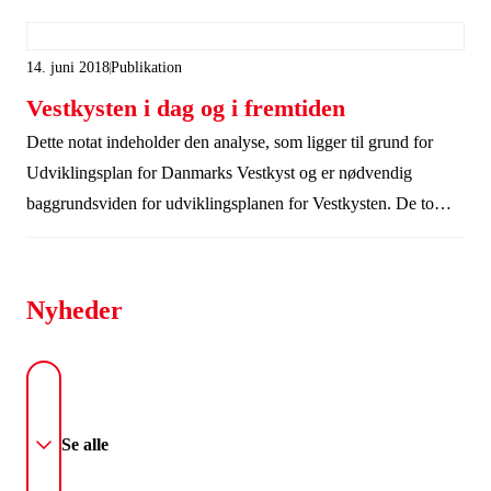
14. juni 2018
Publikation
Vestkysten i dag og i fremtiden
Dette notat indeholder den analyse, som ligger til grund for
Udviklingsplan for Danmarks Vestkyst og er nødvendig
baggrundsviden for udviklingsplanen for Vestkysten. De to
dokumenter bør derfor følges ad, selvom analysen også godt
kan læses som et selvstændigt dokument.
Nyheder
Se alle