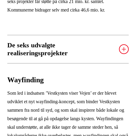
seks projekter får støtte på cirka 21 mio. kr. samlet.
Kommunerne bidrager selv med cirka 46,6 mio. kr.
De seks udvalgte
realiseringsprojekter
Det Blå Torv i Blåvand, Varde kommune
Blåvand oplever i dag mangel på kvalitet i bymiljøet
Wayfinding
og høj trafikbelastning i højsæsonen. Formålet med
projektet er at løfte kvaliteten af bymidten. Det Blå
Som led i indsatsen ’Vestkysten viser Vejen’ er der blevet
Torv skal bl.a. sammen med en ny trafik- og
udviklet et nyt wayfinding-koncept, som binder Vestkysten
parkeringsløsning styrke kvaliteten af bymiljøet,
sammen fra nord til syd, og som skal inspirere både lokale og
mindske biltrængslen og skabe bedre vilkår for bløde
besøgende til at gå på opdagelse langs kysten. Wayfindingen
trafikanter.
skal understøtte, at alle ikke tager de samme steder hen, så
Støttes med 5,2 mio. kr.
lokalområderne ikke overbelastes, men wayfindingen skal også