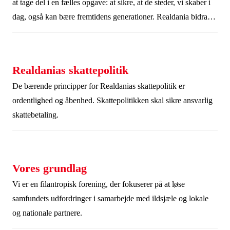
at tage del i en fælles opgave: at sikre, at de steder, vi skaber i
dag, også kan bære fremtidens generationer. Realdania bidrager
til den opgave ved at målrettet at arbejde for livskvalitet for alle
gennem det byggede miljø.
Realdanias skattepolitik
De bærende principper for Realdanias skattepolitik er
ordentlighed og åbenhed. Skattepolitikken skal sikre ansvarlig
skattebetaling.
Vores grundlag
Vi er en filantropisk forening, der fokuserer på at løse
samfundets udfordringer i samarbejde med ildsjæle og lokale
og nationale partnere.