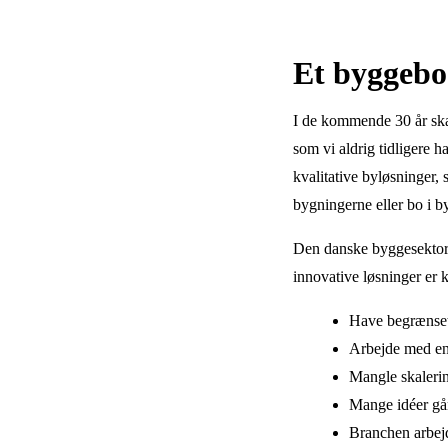
Et byggebo
I de kommende 30 år skal
som vi aldrig tidligere h
kvalitative byløsninger, 
bygningerne eller bo i b
Den danske byggesektor 
innovative løsninger er 
Have begrænset
Arbejde med enk
Mangle skaleri
Mange idéer går 
Branchen arbejd