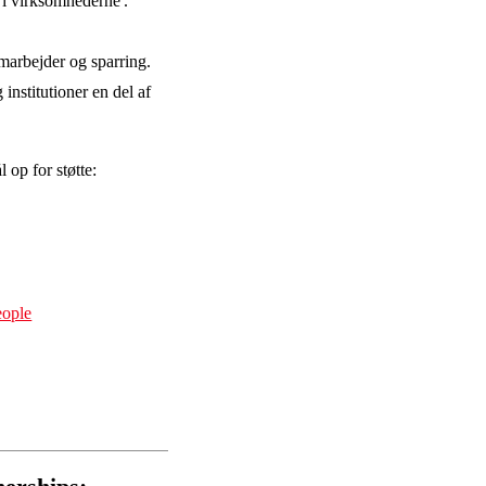
 i virksomhederne'.
marbejder og sparring.
nstitutioner en del af
 op for støtte:
eople