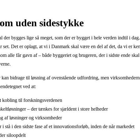
om uden sidestykke
 der bygges lige så meget, som der er bygget i hele verden indtil i da
ar set. Det er oplagt, at vi i Danmark skal være en del af det, da vi er ke
som alle får gavn af – både byggeriet og brugeren, der i sidste ende skal 
yerne.
kan bidrage til løsning af ovenstående udfordring, men virksomheder
kendetegnet ved at:
 kobling til forskningsverdenen
eltløsninger – der tænkes for sjældent i store helheder
ng af løsninger og virksomheder
i stå i den sidste fase af et innovationsforløb, inden de når markedet
er siloopdelt