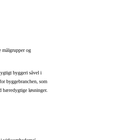
ge målgrupper og
gtigt byggeri såvel i
erfor byggebranchen, som
d bæredygtige løsninger.