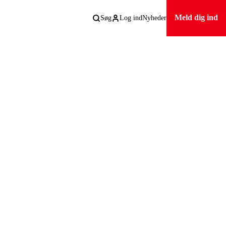
Meld dig ind
Søg
Log ind
Nyheder