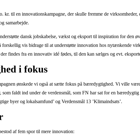
io. kr. til en innovationskampagne, der skulle fremme de virksomheder, d
 og samarbejde.
nderstøtte dansk jobskabelse, vækst og eksport til inspiration for den 
å forskellig vis bidrage til at understøtte innovation hos nytænkende vi
, der findes fra en innovativ idé fødes, til den kan sælges og evt. eksport
hed i fokus
gnen ønskede vi også at sætte fokus på bæredygtighed. Vi ville være 
, som faldt ind under de verdensmål, som FN har sat for en bæredygtig
tige byer og lokalsamfund’ og Verdensmål 13 ’Klimaindsats’.
r
stod af fem spor til mere innovation: