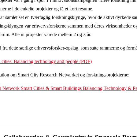
jekter var i gang i spor 1 i Innovationskampagnen 'Mere forskning ind
nerne i de enkelte projekter og få et kort resume.
ar samlet set en tværfaglig forskningsklynge, hvor de aktivt dyrkede sa
kningsklyngen var erhvervsforskerne sammen med deres virksomheder og i
. Alle ni projekter varede mellem 2 og 3 år.
d fra dette særlige erhvervsforsker-opslag, som satte rammerne og formål
 cities: Balancing technology and people (PDF)
kation om Smart City Research Netværket og forskningsprojekterne:
h Network Smart Cities & Smart Buildings Balancing Technology & P