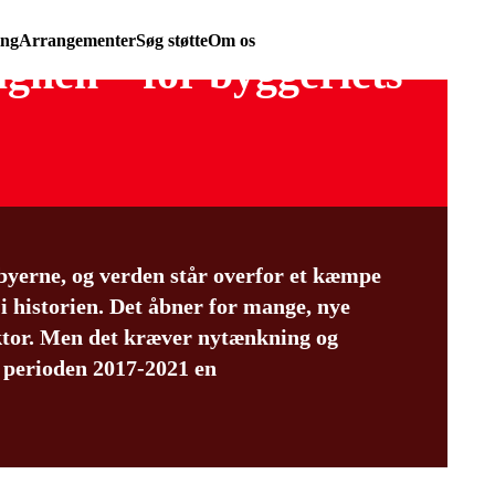
ing
Arrangementer
Søg støtte
Om os
nen – for byggeriets
l byerne, og verden står overfor et kæmpe
 historien. Det åbner for mange, nye
ktor. Men det kræver nytænkning og
i perioden 2017-2021 en