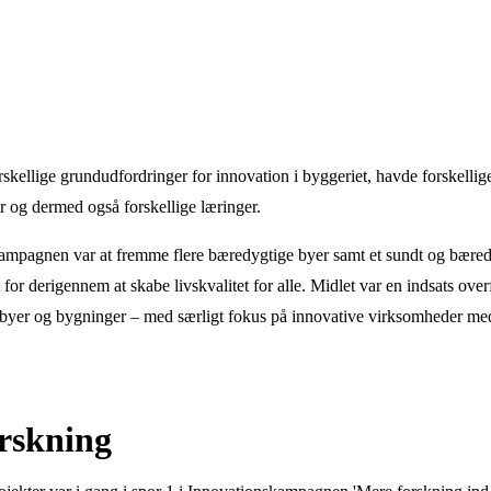
orskellige grundudfordringer for innovation i byggeriet, havde forskelli
ier og dermed også forskellige læringer.
mpagnen var at fremme flere bæredygtige byer samt et sundt og bæredy
or derigennem at skabe livskvalitet for alle. Midlet var en indsats ov
 byer og bygninger – med særligt fokus på innovative virksomheder me
rskning